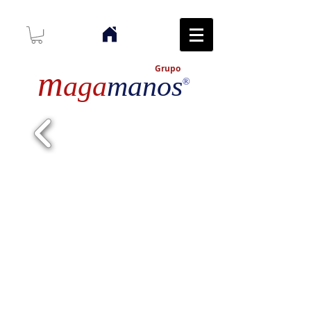
Grupo
m
aga
manos
®